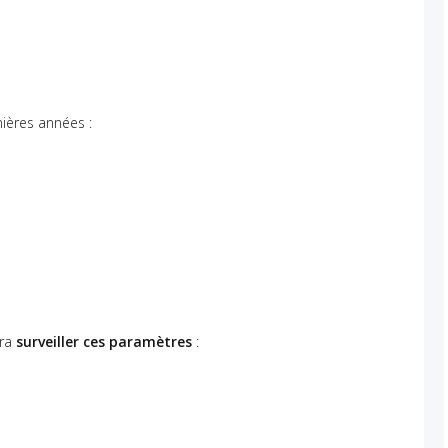
nières années :
dra
surveiller ces paramètres
: