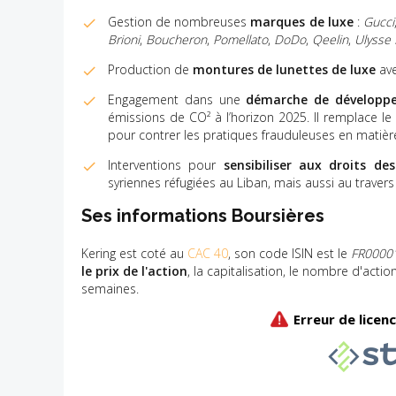
Gestion de nombreuses
marques de luxe
:
Gucci
Brioni
,
Boucheron
,
Pomellato
,
DoDo
,
Qeelin
,
Ulysse 
Production de
montures de lunettes de luxe
av
Engagement dans une
démarche de développ
émissions de CO² à l’horizon 2025. Il remplace l
pour contrer les pratiques frauduleuses en matière
Interventions pour
sensibiliser aux droits d
syriennes réfugiées au Liban, mais aussi au trav
Ses informations Boursières
Kering est coté au
CAC 40
, son code ISIN est le
FR0000
le prix de l'action
, la capitalisation, le nombre d'acti
semaines.