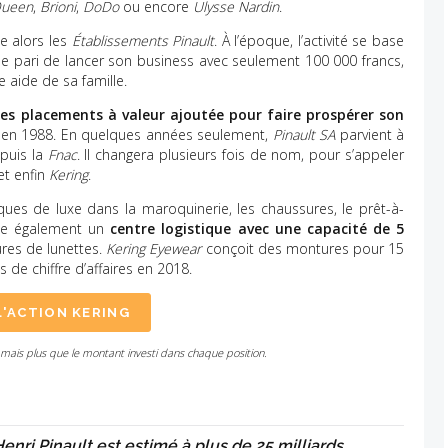
Queen
,
Brioni
,
DoDo
ou encore
Ulysse Nardin
.
e alors les
Établissements Pinault
. À l’époque, l’activité se base
 le pari de lancer son business avec seulement 100 000 francs,
 aide de sa famille.
 les placements à valeur ajoutée pour faire prospérer son
 en 1988. En quelques années seulement,
Pinault SA
parvient à
 puis la
Fnac
. Il changera plusieurs fois de nom, pour s’appeler
t enfin
Kering
.
s de luxe dans la maroquinerie, les chaussures, le prêt-à-
sède également un
centre logistique avec une capacité de 5
res de lunettes.
Kering Eyewear
conçoit des montures pour 15
 de chiffre d’affaires en 2018.
L'ACTION KERING
amais plus que le montant investi dans chaque position.
enri Pinault est estimé à plus de 25 milliards