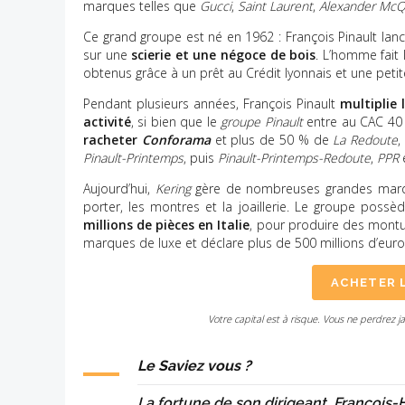
marques telles que
Gucci
,
Saint Laurent
,
Alexander Mc
Ce grand groupe est né en 1962 : François Pinault lanc
sur une
scierie et une négoce de bois
. L’homme fait
obtenus grâce à un prêt au Crédit lyonnais et une petite
Pendant plusieurs années, François Pinault
multiplie
activité
, si bien que le
groupe Pinault
entre au CAC 40
racheter
Conforama
et plus de 50 % de
La Redoute
,
Pinault-Printemps
, puis
Pinault-Printemps-Redoute
,
PPR
e
Aujourd’hui,
Kering
gère de nombreuses grandes marque
porter, les montres et la joaillerie. Le groupe pos
millions de pièces en Italie
, pour produire des montu
marques de luxe et déclare plus de 500 millions d’euros
ACHETER 
Votre capital est à risque. Vous ne perdrez j
Le Saviez vous ?
La fortune de son dirigeant, François-H