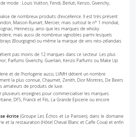
e mode : Louis Vuitton, Fendi, Berluti, Kenzo, Givenchy,
lise de nombreux produits d’excellence. Il est très présent
on, Maison Ruinart, Mercier, mais surtout le n° 1 mondial,
 cognac, Hennessy, ainsi que les marques de whisky
edere, mais aussi de nombreux vignobles parmi lesquels
ambrays (Bourgogne) ou même la marque de vins néo-zélandais
étient pas moins de 12 marques dans ce secteur. Les plus
Dior, Parfums Givenchy, Guerlain, Kenzo Parfums ou Make Up
illerie et de l’horlogerie aussi, LVMH détient un nombre
ment la plus connue, Chaumet, Zenith, Dior Montres, De Beers
es amateurs de produits de luxe.
 plusieurs enseignes pour commercialiser les marques
aine, DFS, Franck et Fils, La Grande Epicerie ou encore
se écrite
(Groupe Les Échos et Le Parisien), dans le domaine
erie et la restauration (Hôtel Cheval Blanc et Caffe Cova) et enfin