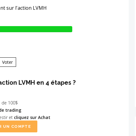
nt sur l'action LVMH
Voter
ction LVMH en 4 étapes ?
 de 100$
de trading
stir et
cliquez sur Achat
R UN COMPTE