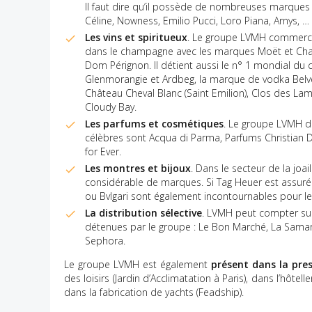
Il faut dire qu’il possède de nombreuses marques d
Céline, Nowness, Emilio Pucci, Loro Piana, Arnys, …
Les vins et spiritueux
. Le groupe LVMH commercia
dans le champagne avec les marques Moët et Chand
Dom Pérignon. Il détient aussi le n° 1 mondial du
Glenmorangie et Ardbeg, la marque de vodka Belv
Château Cheval Blanc (Saint Emilion), Clos des L
Cloudy Bay.
Les parfums et cosmétiques
. Le groupe LVMH d
célèbres sont Acqua di Parma, Parfums Christian 
for Ever.
Les montres et bijoux
. Dans le secteur de la joa
considérable de marques. Si Tag Heuer est assuré
ou Bvlgari sont également incontournables pour l
La distribution sélective
. LVMH peut compter sur
détenues par le groupe : Le Bon Marché, La Samarit
Sephora.
Le groupe LVMH est également
présent dans la pres
des loisirs (Jardin d’Acclimatation à Paris), dans l’hôtell
dans la fabrication de yachts (Feadship).