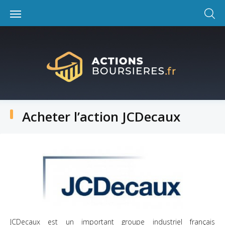
Skip
to
content
Acheter l’action JCDecaux
JCDecaux est un important groupe industriel français