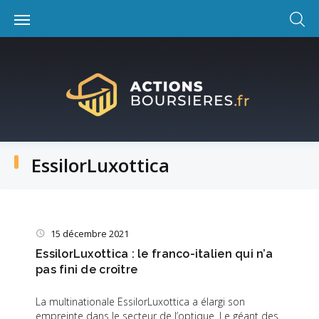
Skip
to
content
EssilorLuxottica
Catégorie :
EssilorLuxottica
15 décembre 2021
EssilorLuxottica : le franco-italien qui n’a
pas fini de croître
La multinationale EssilorLuxottica a élargi son
empreinte dans le secteur de l’optique. Le géant des