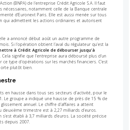
tion (BNPA) de l’entreprise Crédit Agricole S.A. Il faut
ons nécessaires, notamment celle de la Banque centrale
ementé d’Euronext Paris. Elle est aussi menée sur tous
n qui admettent les actions ordinaires et autorisent
u’elle a annoncé début août un autre programme de
is. Si l’opération obtient l’aval du régulateur qu’est la
mettre à Crédit Agricole de débourser jusqu’à
. Cela signifie que l’entreprise aura déboursé plus d’un
r ce type d’opérations sur les marchés financiers. C’est
orte plutôt bien.
mestre
ats en hausse dans tous ses secteurs d’activité, pour le
1. Le groupe a indiqué une hausse de près de 15 % de
lissement annuel. Le chiffre d’affaires a atteint
au deuxième trimestre est à 2,27 milliards d’euros.
 s’est établi à 3,7 milliards d’euros. La société précise
auts depuis 2007.