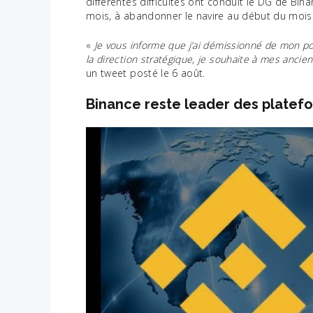
différentes difficultés ont conduit le DG de Bi
mois, à abandonner le navire au début du mois
«
Je vous informe que j’ai démissionné de mon p
la direction stratégique, je souhaite à mes anc
un tweet posté le 6 août.
Binance reste leader des plate