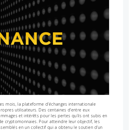
s mois, la plateforme d’échanges internationale
ropres utilisateurs. Des centaines d’entre eux
ommages et intérêts pour les pertes qu’ils ont subis en
 cryptomonnaies. Pour atteindre leur objectif, les
semblés en un collectif qui a obtenu le soutien d’un