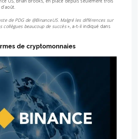
nance US, Brian Brooks, en place depuis seulement trois
 d’août.
oste de PDG de @BinanceUS. Malgré les différences sur
iens collègues beaucoup de succès
», a-t-il indiqué dans
formes de cryptomonnaies