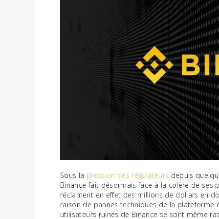
Sous la
pression des régulateurs
depuis quelque
Binance fait désormais face à la colère de ses p
réclament en effet des millions de dollars en d
raison de pannes techniques de la plateforme de
utilisateurs ruinés de Binance se sont même ras