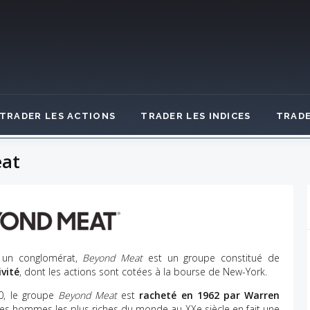
TRADER LES ACTIONS
TRADER LES INDICES
TRADE
eat
 un conglomérat,
Beyond Meat
est un groupe constitué de
vité
, dont les actions sont cotées à la bourse de New-York.
50, le groupe
Beyond Meat
est
racheté en 1962 par Warren
des hommes les plus riches du monde au XXe siècle en fait une