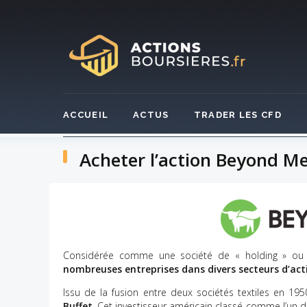
Skip
to
content
ACCUEIL
ACTUS
TRADER LES CFD
Acheter l’action Beyond M
Considérée comme une société de « holding » ou
nombreuses entreprises dans divers secteurs d’acti
Issu de la fusion entre deux sociétés textiles en 19
Buffet
. Cet investisseur américain classé comme l’un 