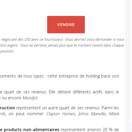
VENDRE
n négociant des CFD avec ce fournisseur. Vous devriez vous demander si vous
tre argent.. Vous ne perdrez jamais plus que le montant investi dans chaque
position.
ssements de tous types : cette entreprise de holding base son
 quart de ses revenus. Elle détient différents actifs dans le
s
ou encore
Moody’s
.
truction
représentent un autre quart de ses revenus. Parmi les
esti, on peut nommer
Clayton Homes
,
Johns Manville
,
Mitek
de produits non-alimentaires
représentent environ 20 % de