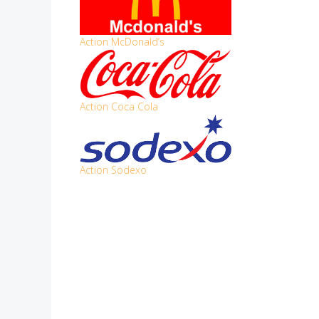
Action McDonald’s
Action Coca Cola
Action Sodexo