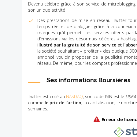
Devenu célèbre grâce à son service de microblogging, T
son unique activité :
Des prestations de mise en réseau. Twitter four
temps réel et de dialoguer grâce à la connexion à
marques qu’il permet. Les services offerts par
d’émissions via les désormais célèbres « hashta
illustré par la gratuité de son service et l’abse
la société souhaitant « profiter » des quelque 300 
annoncé vouloir proposer de la publicité monéti
réseau. De même, pour les comptes professionnel
Ses informations Boursières
Twitter est coté au
NASDAQ
, son code ISIN est le
US64
comme
le prix de l'action
, la capitalisation, le nombr
semaines.