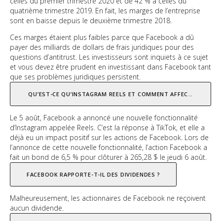
celles du premier trimestre 2020 et de 42 % à celles du
quatrième trimestre 2019. En fait, les marges de l’entreprise
sont en baisse depuis le deuxième trimestre 2018.
Ces marges étaient plus faibles parce que Facebook a dû
payer des milliards de dollars de frais juridiques pour des
questions d’antitrust. Les investisseurs sont inquiets à ce sujet
et vous devez être prudent en investissant dans Facebook tant
que ses problèmes juridiques persistent.
QU’EST-CE QU’INSTAGRAM REELS ET COMMENT AFFECTE-T-IL L’A
Le 5 août, Facebook a annoncé une nouvelle fonctionnalité
d’Instagram appelée Reels. C’est la réponse à TikTok, et elle a
déjà eu un impact positif sur les actions de Facebook. Lors de
l’annonce de cette nouvelle fonctionnalité, l’action Facebook a
fait un bond de 6,5 % pour clôturer à 265,28 $ le jeudi 6 août.
FACEBOOK RAPPORTE-T-IL DES DIVIDENDES ?
Malheureusement, les actionnaires de Facebook ne reçoivent
aucun dividende.