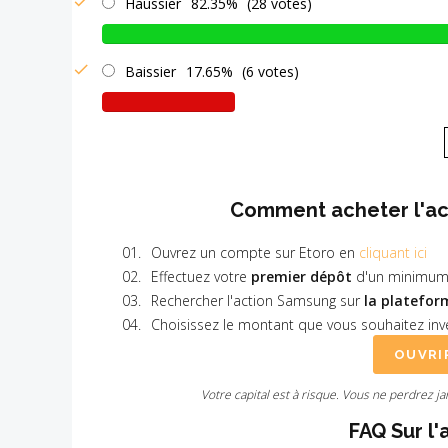
Haussier
82.35%
(28 votes)
Baissier
17.65%
(6 votes)
Comment acheter l'ac
Ouvrez un compte sur Etoro en
cliquant ici
Effectuez votre
premier dépôt
d'un minimum
Rechercher l'action Samsung sur
la platefor
Choisissez le montant que vous souhaitez inve
OUVRI
Votre capital est à risque. Vous ne perdrez j
FAQ Sur l