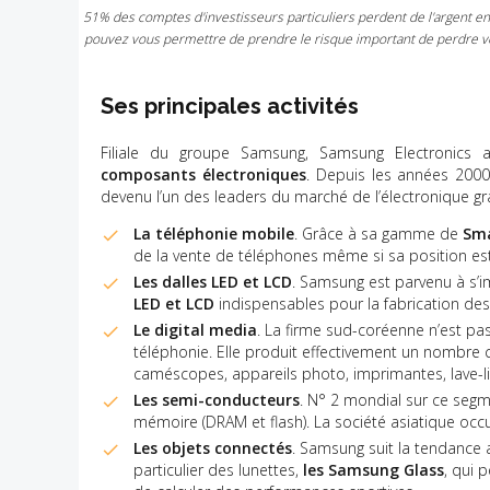
51% des comptes d'investisseurs particuliers perdent de l'argent e
pouvez vous permettre de prendre le risque important de perdre vo
Ses principales activités
Filiale du groupe Samsung, Samsung Electronic
composants électroniques
. Depuis les années 2000,
devenu l’un des leaders du marché de l’électronique grand
La téléphonie mobile
. Grâce à sa gamme de
Sma
de la vente de téléphones même si sa position es
Les dalles LED et LCD
. Samsung est parvenu à 
LED et LCD
indispensables pour la fabrication de
Le digital media
. La firme sud-coréenne n’est pas
téléphonie. Elle produit effectivement un nombre 
caméscopes, appareils photo, imprimantes, lave-l
Les semi-conducteurs
. N° 2 mondial sur ce segm
mémoire (DRAM et flash). La société asiatique occu
Les objets connectés
. Samsung suit la tendance
particulier des lunettes,
les Samsung Glass
, qui 