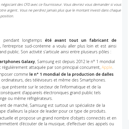
n négociant des CFD avec ce fournisseur. Vous devriez vous demander si vous
tre argent.. Vous ne perdrez jamais plus que le montant investi dans chaque
position.
s a pendant longtemps
été avant tout un fabricant de
 l’entreprise sud-coréenne a voulu aller plus loin et est ainsi
 public. Son activité s’articule ainsi entre plusieurs pôles :
rtphones Galaxy
, Samsung est depuis 2012 le n° 1 mondial
t régulièrement attaquée par son principal concurrent,
Apple
.
s’imposer comme
le n° 1 mondial de la production de dalles
s ordinateurs, des téléviseurs et même des Smartphones.
 que présente sur le secteur de l’informatique et de la
conséquent d’appareils électroniques grand public tels
inge ou même réfrigérateurs.
ent de marché, Samsung est surtout un spécialiste de la
pe d’ailleurs la place de leader pour ce type de produits.
 actuelle et propose un grand nombre d’objets connectés et en
permettent d’écouter de la musique, d’effectuer des appels ou