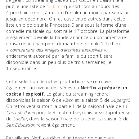
Le géant du streaming basé à Los Gatos en Californie a
publié une liste de
42 films
qui sortiront au cours des
4 prochains mois, à raison d’un film au moins par semaine
jusqu’en décembre. On retrouve entre autres dans cette
liste un biopic sur la Princesse Diana sous la forme d’une
er
comédie musicale qui sortira le 1
octobre. La plateforme
a également dévoilé la bande-annonce du documentaire
consacré au champion allemand de formule 1. Le film,
«
comprenant des images d’archives exclusives
»,
entièrement autorisé par la famille du sportif, sera
disponible dans un peu plus de trois semaines, le
15 septembre.
Cette sélection de riches productions se retrouve
également au niveau des séries ou
Netflix a préparé un
cocktail explosif.
Le géant du streaming rendra
disponibles la saison 6 de
Flash
et la saison 5 de
Supergirl
.
On retrouvera surtout la partie 1 de la saison finale de
La
Casa de Papel
pour le 3 septembre, mais aussi l’apothéose
de
Lucifer
, dans la saison finale de la série. La saison 3 de
Sex Education
revient également.
Par ailleurs, Netflix a dévoilé un teaser de quelques